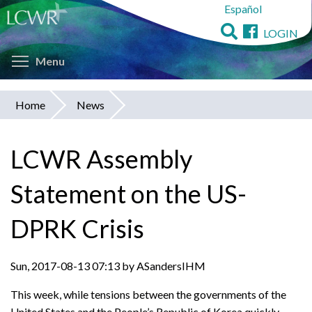
Español
Skip
to
LOGIN
main
Toggle menu visibility
content
Menu
Home
News
You
are
LCWR Assembly
here
Statement on the US-
DPRK Crisis
Sun, 2017-08-13 07:13 by ASandersIHM
This week, while tensions between the governments of the
United States and the People’s Republic of Korea quickly